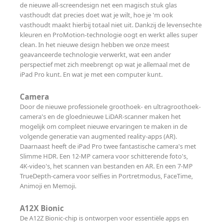
de nieuwe all‑screen­design net een magisch stuk glas
vasthoudt dat precies doet wat je wilt, hoe je 'm ook
vasthoudt maakt hierbij totaal niet uit. Dankzij de levens­echte
kleuren en ProMotion-technologie oogt en werkt alles super
clean. In het nieuwe design hebben we onze meest
geavanceerde technologie verwerkt, wat een ander
perspectief met zich meebrengt op wat je allemaal met de
iPad Pro kunt. En wat je met een computer kunt.
Camera
Door de nieuwe professionele groothoek- en ultragroothoek-
camera's en de gloednieuwe LiDAR-scanner maken het
mogelijk om compleet nieuwe ervaringen te maken in de
volgende generatie van augmented reality-apps (AR).
Daarnaast heeft de iPad Pro twee fantastische camera's met
Slimme HDR. Een 12‑MP camera voor schitterende foto's,
4K‑video's, het scannen van bestanden en AR. En een 7-MP
TrueDepth-camera voor selfies in Portretmodus, FaceTime,
Animoji en Memoji.
A12X Bionic
De A12Z Bionic-chip is ontworpen voor essentiële apps en