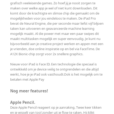
grafisch veeleisende games. Zo hoef jij je nooit zorgen te
maken over welke app je wel of niet kunt downloaden. Dit
komt door de krachtigte en slimse chip die gemaakt om de
mogelijkheden voor jou eindeloos te maken. De iPad Pro
bevat de Neural Engine, die per seconde maar liefst vijf biljoen
taken kan uitvoeren en geavanceerde machine learning
mogelijk maakt. Al die power met maar een paar swipes dit
maakt multitasken mogelijk en super eenvoudig. Je kunt nu
bijvoorbeeld aan je creative project werken en appen met een
je vrienden, doe online inspiratie op en bel via FaceTime. De
A12X Bionic-chip zorgt voor 2x snellere graphics.
Nieuw voor iPad is Face ID. Een technologie die speciaal is
ontwikkeld om je device veilig te ontgrendelen en die altijd
werkt, hoe je je iPad ook vasthoudt.Ook is het mogelijk om te
betalen met Apple Pay
Nog meer features!
Apple Pencil.
Deze Apple Pencil reageert op je aanraking. Twee keer tikken
en je wisselt van tool zonder uit je flow te raken. Hij klikt