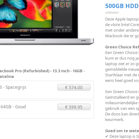
500GB HDD 
unknown
Deze Apple laptop
de vlote Intel Co
met onder andere
Macbook die er goe
Green Choice Ref
Een Green Choice R
kunt er dus nog j
laptop ziet er zo g
gemiddelde nieuwe
cbook Pro (Refurbished) - 13.3 inch - 16GB -
Startklaar met de 
atalina
eens heel goed voo
 - Spacegrijs
€ 574.00
Een Green Choice 
Geïnstalleerd en 
milieuvriendelijke
- 64GB - Goud
€ 599.95
gebruik van een sp
De doos kan direct
keurmerk.
Goed om te wete
✔ Deze laptop is 