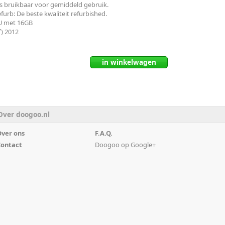
 bruikbaar voor gemiddeld gebruik.
urb: De beste kwaliteit refurbished.
PU met 16GB
) 2012
in
winkelwagen
Over doogoo.nl
ver ons
F.A.Q.
ontact
Doogoo op Google+