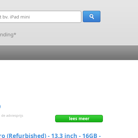
ending*
0
 de adviesprijs
lees
meer
 (Refurbished) - 13.3 inch - 16GB -