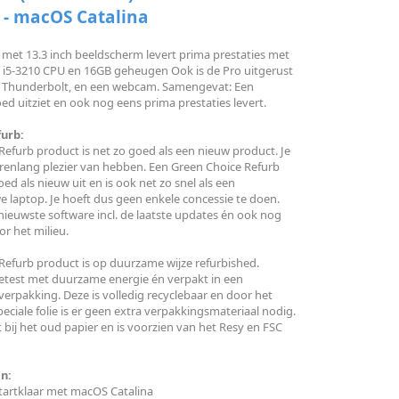
- macOS Catalina
 met 13.3 inch beeldscherm levert prima prestaties met
re i5-3210 CPU en 16GB geheugen Ook is de Pro uitgerust
 Thunderbolt, en een webcam. Samengevat: Een
d uitziet en ook nog eens prima prestaties levert.
urb:
efurb product is net zo goed als een nieuw product. Je
arenlang plezier van hebben. Een Green Choice Refurb
oed als nieuw uit en is ook net zo snel als een
 laptop. Je hoeft dus geen enkele concessie te doen.
nieuwste software incl. de laatste updates én ook nog
r het milieu.
Refurb product is op duurzame wijze refurbished.
getest met duurzame energie én verpakt in een
 verpakking. Deze is volledig recyclebaar en door het
eciale folie is er geen extra verpakkingsmateriaal nodig.
 bij het oud papier en is voorzien van het Resy en FSC
n:
Startklaar met macOS Catalina