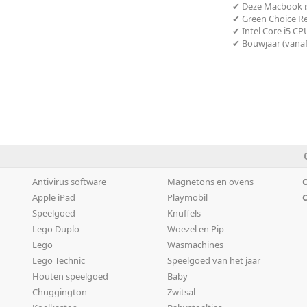
✔ Deze Macbook is
✔ Green Choice Ref
✔ Intel Core i5 C
✔ Bouwjaar (vanaf
Antivirus software
Magnetons en ovens
O
Apple iPad
Playmobil
C
Speelgoed
Knuffels
Lego Duplo
Woezel en Pip
Lego
Wasmachines
Lego Technic
Speelgoed van het jaar
Houten speelgoed
Baby
Chuggington
Zwitsal