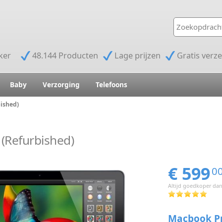
jker
48.144 Producten
Lage prijzen
Gratis verz
Baby
Verzorging
Telefoons
ished)
(Refurbished)
€ 599
0
Altijd goedkoper dan
Macbook Pro