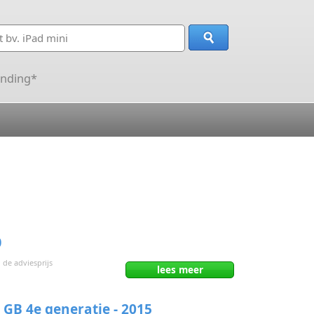
ending*
0
 de adviesprijs
lees
meer
 GB 4e generatie - 2015