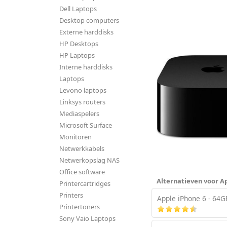
Dell Laptops
Desktop computers
Externe harddisks
HP Desktops
HP Laptops
Interne harddisks
Laptops
Levono laptops
Linksys routers
Mediaspelers
Microsoft Surface
Monitoren
Netwerkkabels
Netwerkopslag NAS
Office software
Alternatieven voor Ap
Printercartridges
Printers
Apple iPhone 6 - 64G
Printertoners
Sony Vaio Laptops