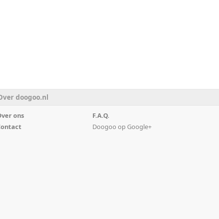
Over doogoo.nl
ver ons
F.A.Q.
ontact
Doogoo op Google+