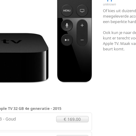
unknown
Of kies uit duizen
meegeleverde acc
een beperkte hard
Ook kun je naar de
kunt er terecht vo
Apple TV. Maak van
beurt komt.
ple TV 32 GB 4e generatie - 2015
B - Goud
€ 169.00