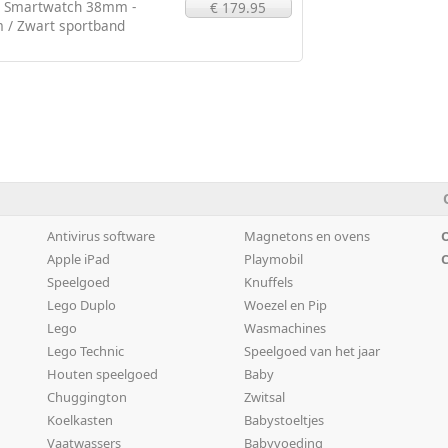
1 Smartwatch 38mm -
€ 179.95
m / Zwart sportband
Antivirus software
Magnetons en ovens
O
Apple iPad
Playmobil
C
Speelgoed
Knuffels
Lego Duplo
Woezel en Pip
Lego
Wasmachines
Lego Technic
Speelgoed van het jaar
Houten speelgoed
Baby
Chuggington
Zwitsal
Koelkasten
Babystoeltjes
Vaatwassers
Babyvoeding