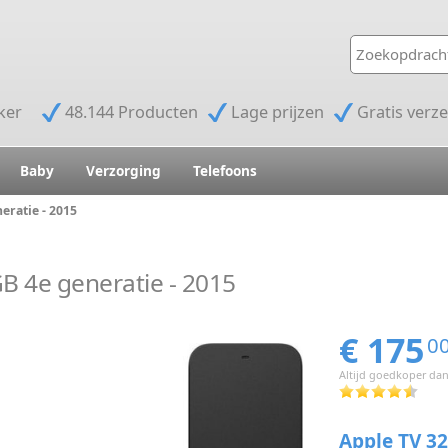
jker
48.144 Producten
Lage prijzen
Gratis verz
Baby
Verzorging
Telefoons
eratie - 2015
B 4e generatie - 2015
€ 175
0
Altijd goedkoper dan
Apple TV 32